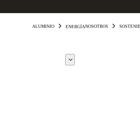
ALUMINIO
NOSOTROS
SOSTENI
ENERGÍA
ino
os del mundo